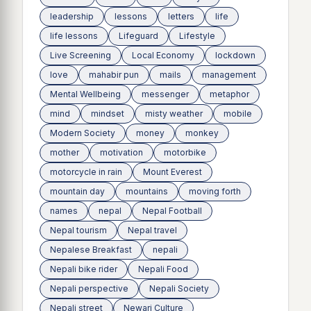
leadership
lessons
letters
life
life lessons
Lifeguard
Lifestyle
Live Screening
Local Economy
lockdown
love
mahabir pun
mails
management
Mental Wellbeing
messenger
metaphor
mind
mindset
misty weather
mobile
Modern Society
money
monkey
mother
motivation
motorbike
motorcycle in rain
Mount Everest
mountain day
mountains
moving forth
names
nepal
Nepal Football
Nepal tourism
Nepal travel
Nepalese Breakfast
nepali
Nepali bike rider
Nepali Food
Nepali perspective
Nepali Society
Nepali street
Newari Culture