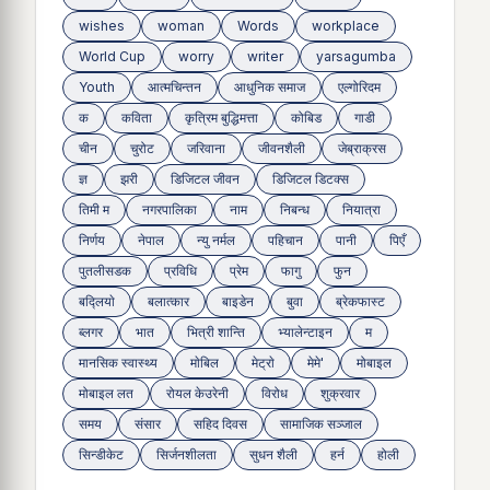
wishes
woman
Words
workplace
World Cup
worry
writer
yarsagumba
Youth
आत्मचिन्तन
आधुनिक समाज
एल्गोरिदम
क
कविता
कृत्रिम बुद्धिमत्ता
कोबिड
गाडी
चीन
चुरोट
जरिवाना
जीवनशैली
जेब्राक्रस
ज्ञ
झरी
डिजिटल जीवन
डिजिटल डिटक्स
तिमी म
नगरपालिका
नाम
निबन्ध
नियात्रा
निर्णय
नेपाल
न्यु नर्मल
पहिचान
पानी
पिएँ
पुतलीसडक
प्रविधि
प्रेम
फागु
फुन
बद्लियाे
बलात्कार
बाइडेन
बुवा
ब्रेकफास्ट
ब्लगर
भात
भित्री शान्ति
भ्यालेन्टाइन
म
मानसिक स्वास्थ्य
माेबिल
मेट्राे
मेमे'
मोबाइल
मोबाइल लत
रोयल केउरेनी
विरोध
शुक्रवार
समय
संसार
सहिद दिवस
सामाजिक सञ्जाल
सिन्डीकेट
सिर्जनशीलता
सुधन शैली
हर्न
होली