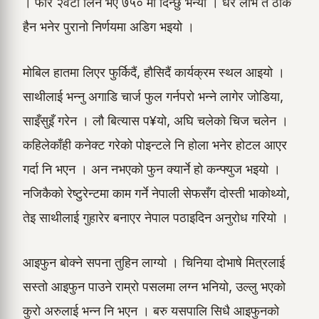
। फेरि २वटा लिने भए ७५० मा दिन्छु भन्यो । धेर लोभ त ठीक
हैन भनेर पुरानो निर्णयमा अडिग भइयो ।
मोबिल हातमा लिएर फुर्किदैं, हौसिदैं कार्यक्रम स्थल आइयो ।
साथीलाई भन्नु अगाडि चार्ज फुल गर्नपरो भन्ने लागेर जोडिया,
साइँसुइँ गरेन । लौ बित्यास प¥यो, अघि चलेको चिज चलेन ।
कहिलेकाँही कनेक्ट गरेको पोइन्टले नि होला भनेर होटल आएर
गर्दा नि भएन । अन नभएको फुन क्यार्ने हो कन्फ्युज भइयो ।
नजिकैको रेष्टुरेन्टमा काम गर्ने नेपाली सेफसँग दोस्ती भाकोथ्यो,
तेइ साथीलाई गुहारेर बनाएर नेपाल पठाइदिन अनुरोध गरियो ।
आइफुन बोक्ने सपना तुहिन लाग्यो । चिनिया दोभाषे मित्रलाई
सस्तो आइफुन पाउने राम्रो पसलमा लग्न भनियो, उल्लु भएको
कुरो अरुलाई भन्न नि भएन । बरु यसपालि सिधै आइफुनको