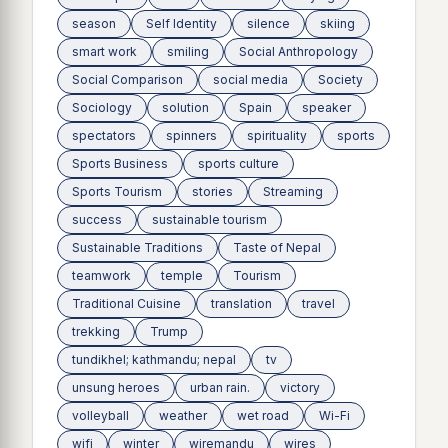
season
Self Identity
silence
skiing
smart work
smiling
Social Anthropology
Social Comparison
social media
Society
Sociology
solution
Spain
speaker
spectators
spinners
spirituality
sports
Sports Business
sports culture
Sports Tourism
stories
Streaming
success
sustainable tourism
Sustainable Traditions
Taste of Nepal
teamwork
temple
Tourism
Traditional Cuisine
translation
travel
trekking
Trump
tundikhel; kathmandu; nepal
tv
unsung heroes
urban rain.
victory
volleyball
weather
wet road
Wi-Fi
wifi
winter
wiremandu
wires