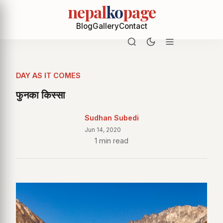
nepal
ko
page
Blog
Gallery
Contact
DAY AS IT COMES
फुनका किस्सा
Sudhan Subedi
Jun 14, 2020
1 min read