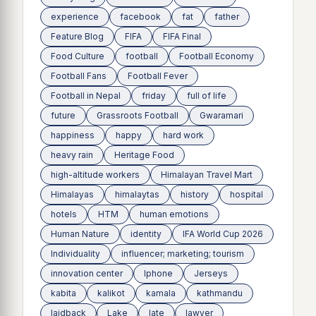
experience
facebook
fat
father
Feature Blog
FIFA
FIFA Final
Food Culture
football
Football Economy
Football Fans
Football Fever
Football in Nepal
friday
full of life
future
Grassroots Football
Gwaramari
happiness
happy
hard work
heavy rain
Heritage Food
high-altitude workers
Himalayan Travel Mart
Himalayas
himalaytas
history
hospital
hotels
HTM
human emotions
Human Nature
identity
IFA World Cup 2026
Individuality
influencer; marketing; tourism
innovation center
Iphone
Jerseys
kabita
kalikot
kamala
kathmandu
laidback
Lake
late
lawyer