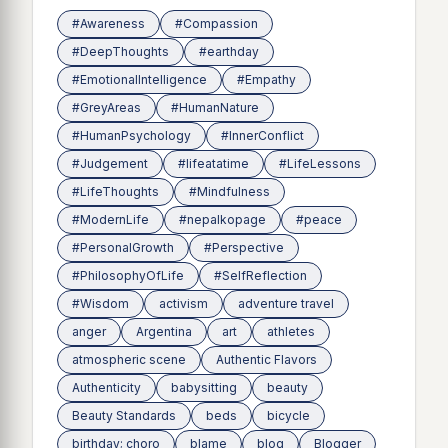
#Awareness
#Compassion
#DeepThoughts
#earthday
#EmotionalIntelligence
#Empathy
#GreyAreas
#HumanNature
#HumanPsychology
#InnerConflict
#Judgement
#lifeatatime
#LifeLessons
#LifeThoughts
#Mindfulness
#ModernLife
#nepalkopage
#peace
#PersonalGrowth
#Perspective
#PhilosophyOfLife
#SelfReflection
#Wisdom
activism
adventure travel
anger
Argentina
art
athletes
atmospheric scene
Authentic Flavors
Authenticity
babysitting
beauty
Beauty Standards
beds
bicycle
birthday; choro
blame
blog
Blogger