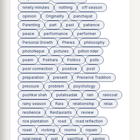
ninety minutes
nothing
off season
opinion
Originality
panchayat
Parenting
part
past
patience
peace
performance
performer
Personal Growth
Phewa
philosophy
photoNepal
pictures
pillion rider
poem
Pokhara
Politics
polls
poor connection
positive
post
preparation
present
Preserve Tradition
pressure
problem
psychology
pushkar shah
putalisadak
rain
raincoat
rainy season
Rara
relationship
relax
resilience
Restaurants
review
rice plantation
road
road reflection
roast
rocking
rooms
ropain
rural nepal
rust
sacrifice
saying