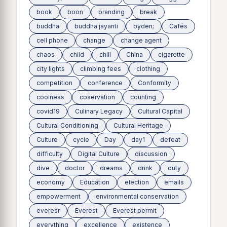
book
boon
branding
break
buddha
buddha jayanti
byden;
Cafés
cell phone
change
change agent
chaos
child
chill
China
cigarette
city lights
climbing fees
clothing
competition
conference
Conformity
coolness
coservation
counting
covid19
Culinary Legacy
Cultural Capital
Cultural Conditioning
Cultural Heritage
Culture
cycle
Day
day1
defeat
difficulty
Digital Culture
discussion
dive
doctor
dreams
drink
duty
economy
Education
election
emails
empowerment
environmental conservation
everesr
Everest
Everest permit
everything
excellence
existence