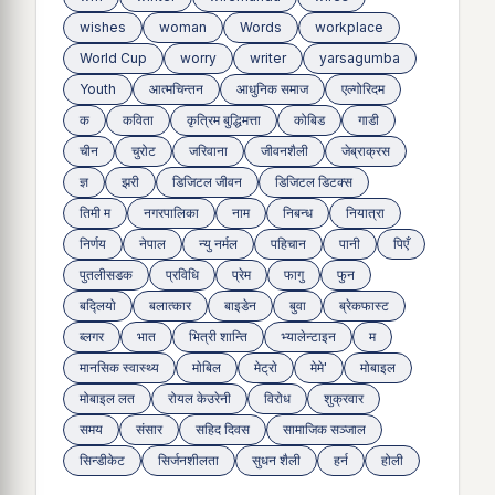
wishes
woman
Words
workplace
World Cup
worry
writer
yarsagumba
Youth
आत्मचिन्तन
आधुनिक समाज
एल्गोरिदम
क
कविता
कृत्रिम बुद्धिमत्ता
कोबिड
गाडी
चीन
चुरोट
जरिवाना
जीवनशैली
जेब्राक्रस
ज्ञ
झरी
डिजिटल जीवन
डिजिटल डिटक्स
तिमी म
नगरपालिका
नाम
निबन्ध
नियात्रा
निर्णय
नेपाल
न्यु नर्मल
पहिचान
पानी
पिएँ
पुतलीसडक
प्रविधि
प्रेम
फागु
फुन
बद्लियाे
बलात्कार
बाइडेन
बुवा
ब्रेकफास्ट
ब्लगर
भात
भित्री शान्ति
भ्यालेन्टाइन
म
मानसिक स्वास्थ्य
माेबिल
मेट्राे
मेमे'
मोबाइल
मोबाइल लत
रोयल केउरेनी
विरोध
शुक्रवार
समय
संसार
सहिद दिवस
सामाजिक सञ्जाल
सिन्डीकेट
सिर्जनशीलता
सुधन शैली
हर्न
होली