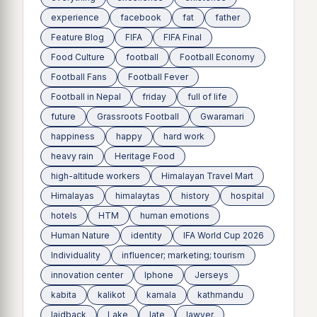
experience
facebook
fat
father
Feature Blog
FIFA
FIFA Final
Food Culture
football
Football Economy
Football Fans
Football Fever
Football in Nepal
friday
full of life
future
Grassroots Football
Gwaramari
happiness
happy
hard work
heavy rain
Heritage Food
high-altitude workers
Himalayan Travel Mart
Himalayas
himalaytas
history
hospital
hotels
HTM
human emotions
Human Nature
identity
IFA World Cup 2026
Individuality
influencer; marketing; tourism
innovation center
Iphone
Jerseys
kabita
kalikot
kamala
kathmandu
laidback
Lake
late
lawyer