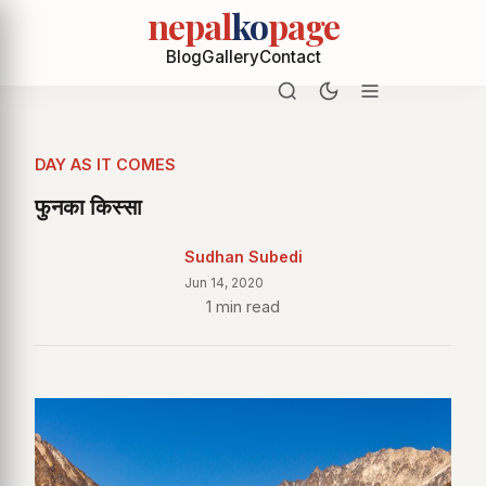
nepal
ko
page
Blog
Gallery
Contact
DAY AS IT COMES
फुनका किस्सा
Sudhan Subedi
Jun 14, 2020
1 min read