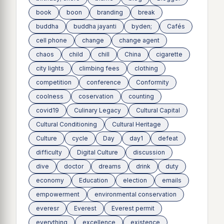
book
boon
branding
break
buddha
buddha jayanti
byden;
Cafés
cell phone
change
change agent
chaos
child
chill
China
cigarette
city lights
climbing fees
clothing
competition
conference
Conformity
coolness
coservation
counting
covid19
Culinary Legacy
Cultural Capital
Cultural Conditioning
Cultural Heritage
Culture
cycle
Day
day1
defeat
difficulty
Digital Culture
discussion
dive
doctor
dreams
drink
duty
economy
Education
election
emails
empowerment
environmental conservation
everesr
Everest
Everest permit
everything
excellence
existence