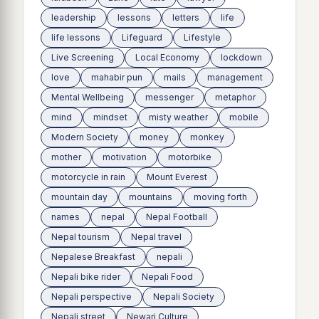
leadership
lessons
letters
life
life lessons
Lifeguard
Lifestyle
Live Screening
Local Economy
lockdown
love
mahabir pun
mails
management
Mental Wellbeing
messenger
metaphor
mind
mindset
misty weather
mobile
Modern Society
money
monkey
mother
motivation
motorbike
motorcycle in rain
Mount Everest
mountain day
mountains
moving forth
names
nepal
Nepal Football
Nepal tourism
Nepal travel
Nepalese Breakfast
nepali
Nepali bike rider
Nepali Food
Nepali perspective
Nepali Society
Nepali street
Newari Culture