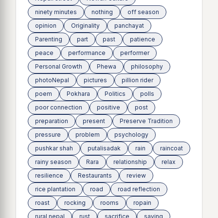
ninety minutes
nothing
off season
opinion
Originality
panchayat
Parenting
part
past
patience
peace
performance
performer
Personal Growth
Phewa
philosophy
photoNepal
pictures
pillion rider
poem
Pokhara
Politics
polls
poor connection
positive
post
preparation
present
Preserve Tradition
pressure
problem
psychology
pushkar shah
putalisadak
rain
raincoat
rainy season
Rara
relationship
relax
resilience
Restaurants
review
rice plantation
road
road reflection
roast
rocking
rooms
ropain
rural nepal
rust
sacrifice
saying