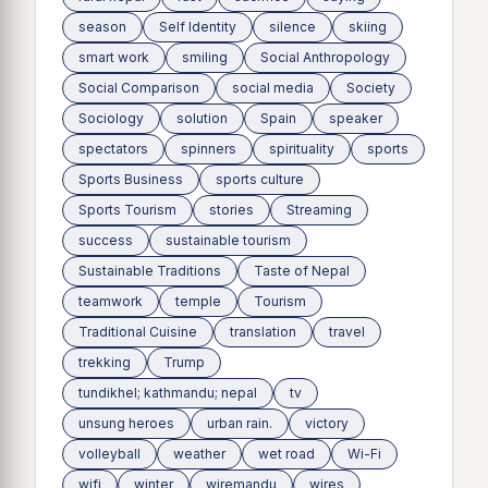
season
Self Identity
silence
skiing
smart work
smiling
Social Anthropology
Social Comparison
social media
Society
Sociology
solution
Spain
speaker
spectators
spinners
spirituality
sports
Sports Business
sports culture
Sports Tourism
stories
Streaming
success
sustainable tourism
Sustainable Traditions
Taste of Nepal
teamwork
temple
Tourism
Traditional Cuisine
translation
travel
trekking
Trump
tundikhel; kathmandu; nepal
tv
unsung heroes
urban rain.
victory
volleyball
weather
wet road
Wi-Fi
wifi
winter
wiremandu
wires