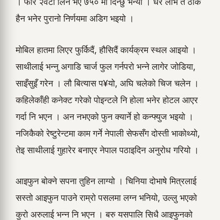
। फेरि २वटा लिने भए ७५० मा दिन्छु भन्यो । धेर लोभ त ठीक
हैन भनेर पुरानो निर्णयमा अडिग भइयो ।
मोबिल हातमा लिएर फुर्किदैं, हौसिदैं कार्यक्रम स्थल आइयो ।
साथीलाई भन्नु अगाडि चार्ज फुल गर्नपरो भन्ने लागेर जोडिया,
साइँसुइँ गरेन । लौ बित्यास प¥यो, अघि चलेको चिज चलेन ।
कहिलेकाँही कनेक्ट गरेको पोइन्टले नि होला भनेर होटल आएर
गर्दा नि भएन । अन नभएको फुन क्यार्ने हो कन्फ्युज भइयो ।
नजिकैको रेष्टुरेन्टमा काम गर्ने नेपाली सेफसँग दोस्ती भाकोथ्यो,
तेइ साथीलाई गुहारेर बनाएर नेपाल पठाइदिन अनुरोध गरियो ।
आइफुन बोक्ने सपना तुहिन लाग्यो । चिनिया दोभाषे मित्रलाई
सस्तो आइफुन पाउने राम्रो पसलमा लग्न भनियो, उल्लु भएको
कुरो अरुलाई भन्न नि भएन । बरु यसपालि सिधै आइफुनको