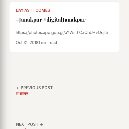
DAY AS IT COMES
#Janakpur #digitalJanakpur
https://photos.app.goo.gl/uYWmTCxQhUHvQqjt5
Oct 31, 2018
1 min read
← PREVIOUS POST
म ब्लगर
NEXT POST →