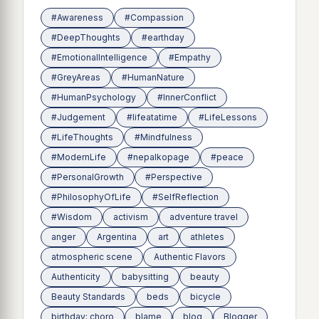
#Awareness
#Compassion
#DeepThoughts
#earthday
#EmotionalIntelligence
#Empathy
#GreyAreas
#HumanNature
#HumanPsychology
#InnerConflict
#Judgement
#lifeatatime
#LifeLessons
#LifeThoughts
#Mindfulness
#ModernLife
#nepalkopage
#peace
#PersonalGrowth
#Perspective
#PhilosophyOfLife
#SelfReflection
#Wisdom
activism
adventure travel
anger
Argentina
art
athletes
atmospheric scene
Authentic Flavors
Authenticity
babysitting
beauty
Beauty Standards
beds
bicycle
birthday; choro
blame
blog
Blogger